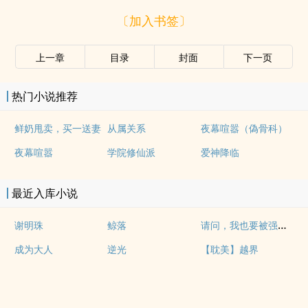
〔加入书签〕
上一章
目录
封面
下一页
热门小说推荐
鲜奶甩卖，买一送妻
从属关系
夜幕喧嚣（偽骨科）
夜幕喧嚣
学院修仙派
爱神降临
最近入库小说
请问，我也要被强制吗（abo np）
谢明珠
鲸落
成为大人
逆光
【耽美】越界