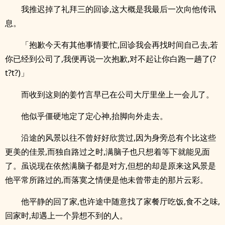
我推迟掉了礼拜三的回诊,这大概是我最后一次向他传讯
息。
「抱歉今天有其他事情要忙,回诊我会再找时间自己去,若
你已经到公司了,我便再说一次抱歉,对不起让你白跑一趟了(?
t?t?)」
而收到这则的姜竹言早已在公司大厅里坐上一会儿了。
他似乎僵硬地定了定心神,抬脚向外走去。
沿途的风景以往不曾好好欣赏过,因为身旁总有个比这些
更美的佳景,而独自路过之时,满脑子也只想着等下就能见面
了。虽说现在依然满脑子都是对方,但想的却是原来这风景是
他平常所路过的,而落寞之情便是他未曾带走的那片云彩。
他平静的回了家,也许途中随意找了家餐厅吃饭,食不之味,
回家时,却遇上一个异想不到的人。