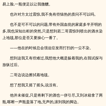
易上脸,一瓶便足以让我微醺。
也许对方太过震惊,我不免有些恼热的质问不可以吗。
也不是可不可以的问题,带有外国血统的家庭多半开明的
多,我也深知出柜的突然,只是想到若二哥震惊到喷出的酒水染
上地毯,那位是否又要操心一番了。
——他在的时候总会强迫症发而打扫的一尘不染。
想到这我又有些难过,我想他大概是躲着我的,在我试探与
放纵过后。
二哥边说边擦拭着地毯。
想了想我又摇了摇头,说没有。
他并未催促,只是将剩下的酒也一併引尽,又到冰箱拿了两
瓶,喀嚓一声瓶盖落了地,无声的,滚到我的脚边。