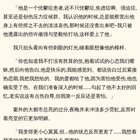
「他是一个忧鬱症患者,还不只忧鬱症,焦虑症啊、强迫症,
甚至还是创伤压力症候群。我认识他的时候,总是能察觉出他
身上有些挥之不去的淡淡哀伤,那时候还没查出来吧~我只被
他透露出的些许顽强与坚毅给打动,这样爱上了他」
我只抬头看向有些刺眼的灯光,瞇着眼想像他的模样。
「你也知道我不打没有胜算的仗,抱着试试的心态我们曖
昧,然后向他告白,他是快乐的,我能感觉到。都说告白过后紧接
热恋期,我把我想给的、我的爱都给了他,因为害怕他受伤,他也
确实受了伤。在我们准备深入的时候……勾起了他不太好的回
忆,老实说这有点伤自尊,但我第一反应还是害怕。」
窗外的大都市总亮的过分,夜晚并未冲淡多少霓虹,反而衬
着亮堂的它更加明媚。
「我变得更小心翼翼,但…他的状态反而更差了……我想着