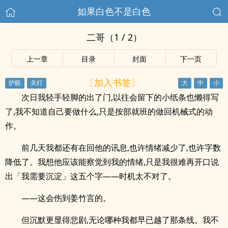
如果白色不是白色
二哥（1 / 2）
上一章
目录
封面
下一页
〔加入书签〕
次日我轻手轻脚的出了门,以往会留下的小纸条也懒得写
了,我不知道自己要做什么,只是按部就班的做回机械式的动
作。
前几天我都还有在回他的讯息,也许情绪减少了,也许字数
降低了。我想他应该能察觉到我的情绪,只是我很难再开口说
出「我需要沉淀」这五个字——时机太不对了。
——这会伤到姜竹言的。
但沉默更显得悲剧,无论哪种我都早已越了那条线。我不