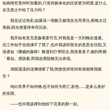
知病情究竟何时加重的,只觉得躯体化的症状更为明显,是什么
在无形之中给了压力吗？
我见证过色彩,如曇花一现般又被现实光亮罩住,夜晚太过
美丽,阳光便显得有些沉杂。
我开始有意无意躲着姜竹言,对我老是一天到晚在逃避。
但工作似乎也填满不了我了,也许我该听医生的意思去住院,又
或者如《挪威的森林》般逃到疗养院去,我羡慕直子,她到死都
「看似」洒脱着,而我连洒脱都无法表现。
湖面荡漾的涟漪绕晕了我,恍惚觉得世间有谁能将我困
住？
纯白世界不知何物,也不知何为死亡,彩色……是多么美好
的东西。
——也许我该撑到他卸下完美的那一刻。