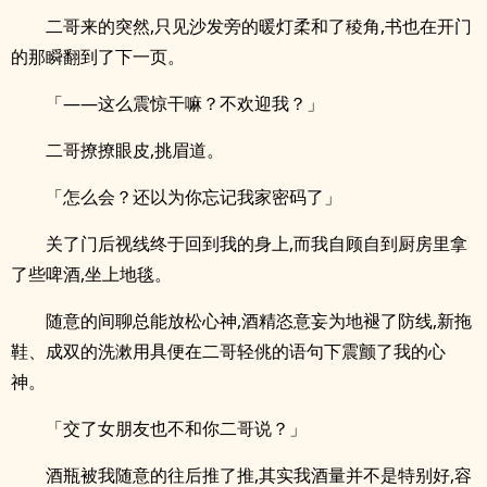
二哥来的突然,只见沙发旁的暖灯柔和了稜角,书也在开门
的那瞬翻到了下一页。
「——这么震惊干嘛？不欢迎我？」
二哥撩撩眼皮,挑眉道。
「怎么会？还以为你忘记我家密码了」
关了门后视线终于回到我的身上,而我自顾自到厨房里拿
了些啤酒,坐上地毯。
随意的间聊总能放松心神,酒精恣意妄为地褪了防线,新拖
鞋、成双的洗漱用具便在二哥轻佻的语句下震颤了我的心
神。
「交了女朋友也不和你二哥说？」
酒瓶被我随意的往后推了推,其实我酒量并不是特别好,容