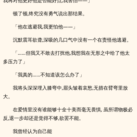
我再对他更好他是否能好点,我害怕——」
顿了顿,终究没有勇气说出那结果。
「他在逃避我,我更怕他——」
沉默震耳欲聋,深吸的几口气中没有一个在责怪他逃避。
「……但我又不敢去打扰他,我想我在无形之中给了他太
多压力了」
「我真的……不知道该怎么办了」
我将头深深埋入膝弯中,眉头皱着哀愁,无措在臂弯里放
大。
在爱情里没有谁能够十全十美而毫无畏惧, 虽所谓物极必
反,退一步却还是觉得不够,欲罢不能。
我曾经认为自己能