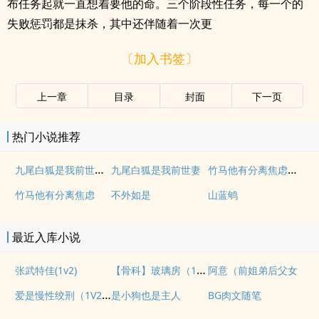
布任务起就一直想着要他的命。三个阶段性任务，每一个的
失败惩罚都是抹杀，其中还伴随着一次更
〔加入书签〕
上一章
目录
封面
下一页
热门小说推荐
九尾白狐是我前世妻（futa 百合）
竹马他有分离焦虑（1v1）
九尾白狐是我前世妻
竹马他有分离焦虑
不外如是
山蓝鸲
最近入库小说
【骨科】玻璃房（1v2H）
张武特佳(1v2)
阿意（前姐弟后父女
爱是慢性绞刑（1V2，高H，bg，sc，伪骨科）
是小狗也是主人
BG肉文随笔