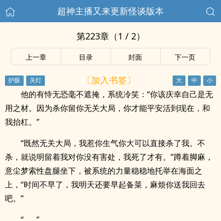
超神主播又来更新怪谈版本
第223章（1 / 2）
上一章
目录
封面
下一页
〔加入书签〕
他的有恃无恐毫不遮掩，系统冷笑：“你该庆幸自己是无
用之材。因为杀你留你无关大局，你才能平安活到现在，和
我抬杠。”
“既然无关大局，我惹你生气你大可以直接杀了我。不
杀，就说明留着我对你没有害处，我死了才有。”蹲着脚麻，
意尘梦索性盘腿坐下，被系统的力量稳稳地托举在海面之
上，“时间不早了，我明天还要早起备菜，麻烦你送我回去
吧。”
“……”