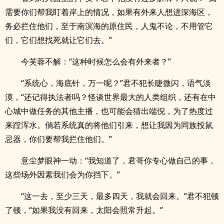
需要你们帮我盯着岸上的情况，如果有外来人想进深海区，
务必拦住他们，至于南溟海的原住民，人鬼不论，不用管它
们，它们想找死就让它们去。”
今芙蓉不解：“这种时候怎么会有外来者？”
“系统心，海底针，万一呢？”君不犯长睫微闪，语气淡
漠，“还记得执法者吗？怪谈世界最大的人类组织，还有在中
心城中做任务的其他主播，也可能会猜出端倪，为了热度过
来蹚浑水。倘若系统真的将他们引来，想让我因为同族投鼠
忌器，你们要帮我拦住他们。”
意尘梦眼神一动：“我知道了，君哥你专心做自己的事，
这些场外因素我们会为你挡下。”
“这一去，至少三天，最多四天，我就会回来。”君不犯顿
了顿，“如果我没有回来，太阳会照常升起。”