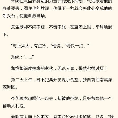
环绕在意尘梦身边的力量开始无序涌动，气劲抵着他的
各处要害，圈住他的脖颈，仿佛下一秒就会将此处变成他的
断头台，使他血溅当场。
意尘梦却不闪不避，不慌不张，甚至闭上眼，平静地躺
下。
“海上风大，有点冷。”他说，“请快一点。”
系统：“……”
和惊蛰深度捆绑的家伙，无论人鬼，果然都很讨厌！
第二天上午，君不犯离开灵魂小食堂，独自前往南溟海
深海区。
今芙蓉本想跟他一起去，却被他拒绝，只好留给他一个
辅助大礼包。
看到两人面上的不安，君不犯没有过多解释，只说：“我