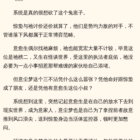
系统是真的很想砍了这个兔崽子。
惊蛰与祂讨价还价就算了，他们是势均力敌的对手，不
管谁落下风都属于正常博弈范畴。
意愈生偶尔找祂麻烦，祂也能宽宏大量不计较，毕竟这
位是祂榜二，又生在怪谈世界，受这里的执法者庇佑，祂没
必要为一点小事招惹那帮难缠的家伙给自己添堵。
但意尘梦这个三不沾凭什么这么嚣张？凭他命好跟惊蛰
成了朋友，还是凭他有意愈生这位小叔？
系统想到这里，突然记起意愈生是在自己的放水下去到
现实世界，成为意家人，意尘梦也是自己为了拿捏前者故意
推到风口浪尖，送到惊蛰身边当活体监控器，顿时更加憋
闷。