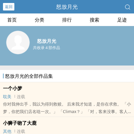
怒放月光
返回
首页
分类
排行
搜索
足迹
怒放月光
共收录 4 部作品
怒放月光的全部作品集
一个小梦
耽美
连载
你对我伸出手，我以为得到救赎。 后来我才知道，是你在求救。 「小
梦，你把我们店名唸一次。」 「Climax？」 「对，客来没事。客人
来了，欢喜了，心里就没烦心事。」 「霞姨，Climax..
小狮子吻了大鹿
本站提示：各位书友要是觉得《一个小梦》还不错的话请不要忘记向
其他
连载
您QQ群和微博里的朋友推荐哦！