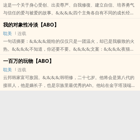
这是一个关于身心受创、出卖尊严、自我修復、建立自信、培养勇气
与信任的爱与被爱的故事。&;&;&;&;四个主角各自有不同的成长经
歷。在与爱人的磨合中，一开始是如何以自己习惯的方式给爱，后来
我的对象性冷淡【ABO】
又是怎么给出对方所..
耽美
连载
本站提示：各位书友要是觉得《小狮子吻了大鹿》还不错的话请不要
一句话摘要：&;&;&;&;能给的仅仅只是一团温火，却已是我极致的火
忘记向您QQ群和微博里的朋友推荐哦！
热。&;&;&;&;不知道，你还要不要。&;&;&;&;文案：&;&;&;&;夜猫茶
馆，深夜旅人的歇睏处。&;&;&;&;越琦在这里喝茶擼猫自得其乐。
一百万的玩物【ABO】
&;&
耽美
连载
本站提示：各位书友要是觉得《我的对象性冷淡【ABO】》还不错的
云邦韩家富可敌国。&;&;&;&;韩明修，二十七岁。他将会是第八代的
话请不要忘记向您QQ群和微博里的朋友推荐哦！
接班人，他是嫡长子，也是宗族里最优秀的Ah。他站在金字塔顶端。
&;&;&;&;但是他有一个秘密，除了他自己，没有人知道。
本站提示：各位书友要是觉得《一百万的玩物【ABO】》还不错的话
请不要忘记向您QQ群和微博里的朋友推荐哦！