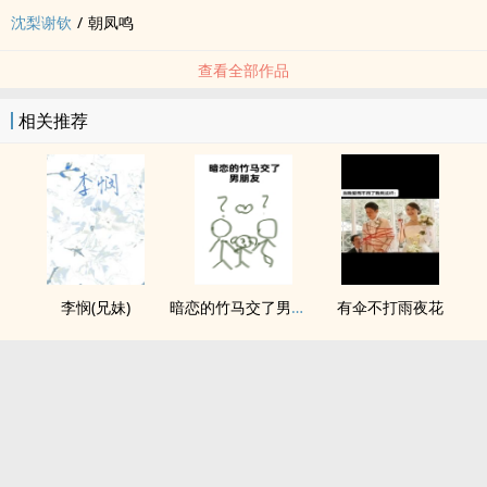
沈梨谢钦
/
朝凤鸣
查看全部作品
相关推荐
李悯(兄妹)
暗恋的竹马交了男朋友（bg，弯掰直，1v2）
有伞不打雨夜花