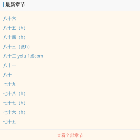
最新章节
节，有ntr。攻守攻德(重点！！！）感情上始终1v1设定女A没有阴
囊，有b，所以会有受一边骑一边扣（重点！）总结：狗血且淫乱能
八十六
接受再看
八十五（h）
八十四（h）
八十三（微h）
八十二 yelц 1点com
八十一
八十
七十九
七十八（h）
七十七（h）
七十六（h）
七十五
查看全部章节