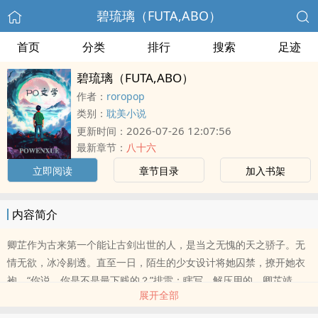
碧琉璃（FUTA,ABO）
首页
分类
排行
搜索
足迹
碧琉璃（FUTA,ABO）
作者：
roropop
类别：
耽美小说
2026-07-26 12:07:56
更新时间：
最新章节：
八十六
立即阅读
章节目录
加入书架
内容简介
卿芷作为古来第一个能让古剑出世的人，是当之无愧的天之骄子。无
情无欲，冰冷剔透。直至一日，陌生的少女设计将她囚禁，撩开她衣
袍。“你说，你是不是最下贱的？”排雷：瞎写，解压用的，卿芷靖
展开全部
川，年上，前期弱攻强受不完全肉文，有剧情，标题后有括号的是h
章受非洁，存在与其他人（AO都有，都女的）的身体关系和多p情